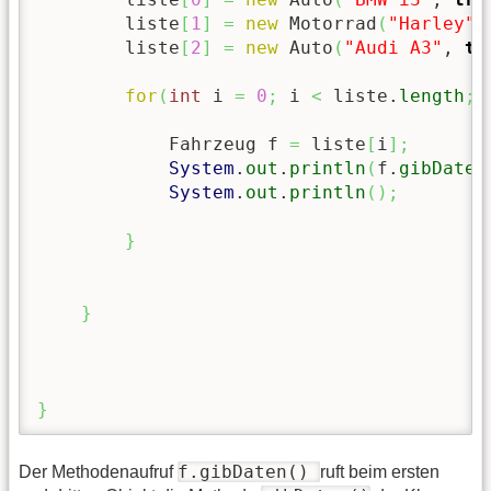
        liste
[
1
]
=
new
 Motorrad
(
"Harley"
,
        liste
[
2
]
=
new
 Auto
(
"Audi A3"
, 
tr
for
(
int
 i 
=
0
;
 i 
<
 liste.
length
;
 
            Fahrzeug f 
=
 liste
[
i
]
;
System
.
out
.
println
(
f.
gibDaten
System
.
out
.
println
(
)
;
}
}
}
f.gibDaten()
Der Methodenaufruf
ruft beim ersten