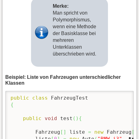
Merke:
Man spricht von
Polymorphismus,
wenn eine Methode
der Basisklasse bei
mehreren
Unterklassen
überschrieben wird.
Beispiel: Liste von Fahrzeugen unterschiedlicher
Klassen
public
class
{
public
void
 test
(
)
{
        Fahrzeug
[
]
 liste 
=
new
 Fahrzeug
[
3
        liste
[
0
]
=
new
 Auto
(
"BMW i3"
, 
tru