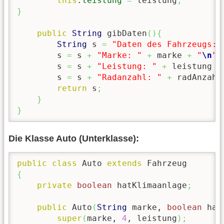
this
.
leistung
=
 leistung
;
}
public
String
 gibDaten
(
)
{
String
 s 
=
"Daten des Fahrzeugs:
\
        s 
=
 s 
+
"Marke: "
+
 marke 
+
"
\n
"
;
        s 
=
 s 
+
"Leistung: "
+
 leistung 
+
        s 
=
 s 
+
"Radanzahl: "
+
 radAnzahl
return
 s
;
}
}
Die Klasse Auto (Unterklasse):
public
class
 Auto 
extends
{
private
boolean
 hatKlimaanlage
;
public
 Auto
(
String
 marke, 
boolean
 hat
super
(
marke, 
4
, leistung
)
;