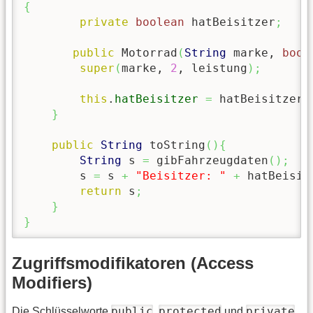
{
private
boolean
 hatBeisitzer
;
public
 Motorrad
(
String
 marke, 
bool
super
(
marke, 
2
, leistung
)
;
this
.
hatBeisitzer
=
 hatBeisitzer
;
}
public
String
 toString
(
)
{
String
 s 
=
 gibFahrzeugdaten
(
)
;
        s 
=
 s 
+
"Beisitzer: "
+
 hatBeisit
return
 s
;
}
}
Zugriffsmodifikatoren (Access
Modifiers)
public
protected
private
Die Schlüsselworte
,
und