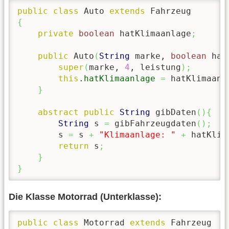
public
class
 Auto 
extends
{
private
boolean
 hatKlimaanlage
;
public
 Auto
(
String
 marke, 
boolean
 hat
super
(
marke, 
4
, leistung
)
;
this
.
hatKlimaanlage
=
 hatKlimaanl
}
abstract
public
String
 gibDaten
(
)
{
String
 s 
=
 gibFahrzeugdaten
(
)
;
        s 
=
 s 
+
"Klimaanlage: "
+
 hatKlim
return
 s
;
}
}
Die Klasse Motorrad (Unterklasse):
public
class
 Motorrad 
extends