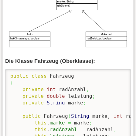
Die Klasse Fahrzeug (Oberklasse):
public
class
{
private
int
 radAnzahl
;
private
double
 leistung
;
private
String
 marke
;
public
 Fahrzeug
(
String
 marke, 
int
 rad
this
.
marke
=
 marke
;
this
.
radAnzahl
=
 radAnzahl
;