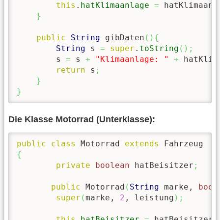
this
.
hatKlimaanlage
=
 hatKlimaanl
}
public
String
 gibDaten
(
)
{
String
 s 
=
super
.
toString
(
)
;
        s 
=
 s 
+
"Klimaanlage: "
+
 hatKlim
return
 s
;
}
}
Die Klasse Motorrad (Unterklasse):
public
class
 Motorrad 
extends
{
private
boolean
 hatBeisitzer
;
public
 Motorrad
(
String
 marke, 
bool
super
(
marke, 
2
, leistung
)
;
this
.
hatBeisitzer
=
 hatBeisitzer
;