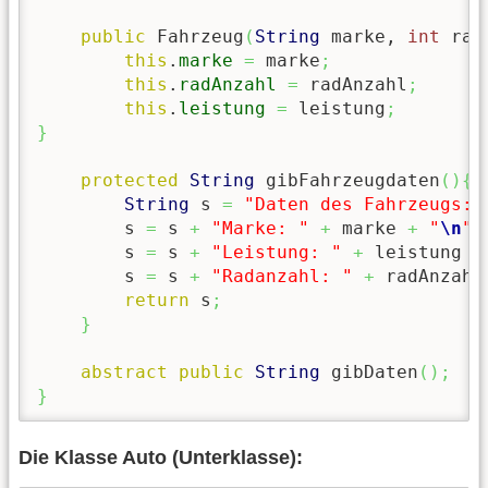
public
 Fahrzeug
(
String
 marke, 
int
 rad
this
.
marke
=
 marke
;
this
.
radAnzahl
=
 radAnzahl
;
this
.
leistung
=
 leistung
;
}
protected
String
 gibFahrzeugdaten
(
)
{
String
 s 
=
"Daten des Fahrzeugs:
\
        s 
=
 s 
+
"Marke: "
+
 marke 
+
"
\n
"
;
        s 
=
 s 
+
"Leistung: "
+
 leistung 
+
        s 
=
 s 
+
"Radanzahl: "
+
 radAnzahl
return
 s
;
}
abstract
public
String
 gibDaten
(
)
;
}
Die Klasse Auto (Unterklasse):