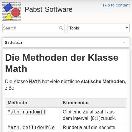
skip to content
Pabst-Software
Sidebar
Die Methoden der Klasse
Math
Math
Die Klasse
hat viele nützliche
statische Methoden
,
z.B.:
Methode
Kommentar
Math.random()
Gibt eine Zufallszahl aus
dem Intervall [0;1[ zurück.
Math.ceil(double
a
Rundet
auf die nächste