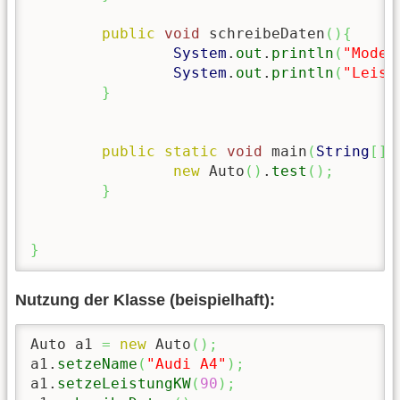
public
void
 schreibeDaten
(
)
{
System
.
out
.
println
(
"Model
System
.
out
.
println
(
"Leist
}
public
static
void
 main
(
String
[
]
 
new
 Auto
(
)
.
test
(
)
;
}
}
Nutzung der Klasse (beispielhaft):
Auto a1 
=
new
 Auto
(
)
;
a1.
setzeName
(
"Audi A4"
)
;
a1.
setzeLeistungKW
(
90
)
;