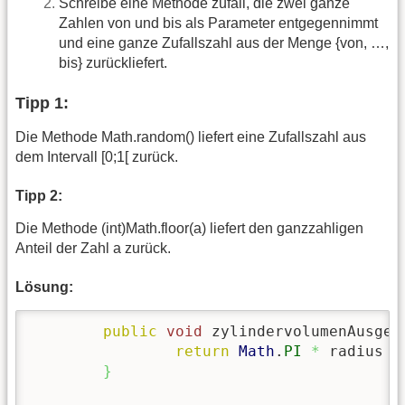
Schreibe eine Methode zufall, die zwei ganze
Zahlen von und bis als Parameter entgegennimmt
und eine ganze Zufallszahl aus der Menge {von, …,
bis} zurückliefert.
Tipp 1:
Die Methode Math.random() liefert eine Zufallszahl aus
dem Intervall [0;1[ zurück.
Tipp 2:
Die Methode (int)Math.floor(a) liefert den ganzzahligen
Anteil der Zahl a zurück.
Lösung:
public
void
 zylindervolumenAusgeb
return
Math
.
PI
*
 radius 
*
}