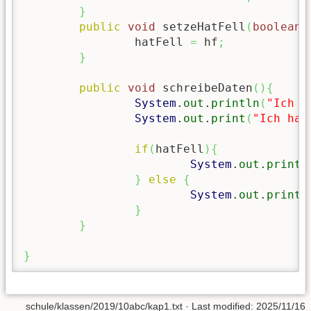
}
public
void
 setzeHatFell
(
boolean
 
		hatFell 
=
 hf
;
}
public
void
 schreibeDaten
(
)
{
System
.
out
.
println
(
"Ich h
System
.
out
.
print
(
"Ich hab
if
(
hatFell
)
{
System
.
out
.
printl
}
else
{
System
.
out
.
printl
}
}
}
schule/klassen/2019/10abc/kap1.txt
· Last modified:
2025/11/16