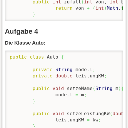
public
int
 zufall
(
int
 von, 
int
 bi
return
 von 
+
(
int
)
Math
.
fl
}
Aufgabe 4
Die Klasse Auto:
public
class
 Auto 
{
private
String
 modell
;
private
double
 leistungKW
;
public
void
 setzeName
(
String
 m
)
{
		modell 
=
 m
;
}
public
void
 setzeLeistungKW
(
doubl
		leistungKW 
=
 kw
;
}