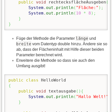
public
void
 rechtecksflächeAusgeben
(
)
System
.
out
.
println
(
"Fläche:"
)
;
System
.
out
.
println
(
10
*
8
)
;
}
}
länge
Füge der Methode die Parameter
und
breite
vom Datentyp double hinzu. Ändere sie so
ab, dass der Flächeninhalt mit Hilfe dieser beiden
Parameter berechnet wird.
Erweitere die Methode so dass sie auch den
Umfang ausgibt!
public
class
{
public
void
 textausgabe
(
)
{
System
.
out
.
println
(
"Hallo Welt!"
)
}