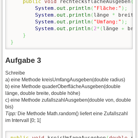
public
void
 rechtecksflächeAusgeben
(
d
System
.
out
.
println
(
"Fläche:"
)
;
System
.
out
.
println
(
länge 
*
 breite
System
.
out
.
println
(
"Umfang:"
)
;
System
.
out
.
println
(
2
*
(
länge 
+
 bre
}
}
Aufgabe 3
Schreibe
a) eine Methode kreisUmfangAusgeben(double radius)
b) eine Methode quaderOberflächeAusgeben(double
länge, double breite, double höhe)
c) eine Methode zufallszahlAusgeben(double von, double
bis)
Tipp:
Die Methode Math.random() liefert eine Zufallszahl
im Intervall [0; 1[
public
void
 kreisUmfangAusgeben
(
double
 ra