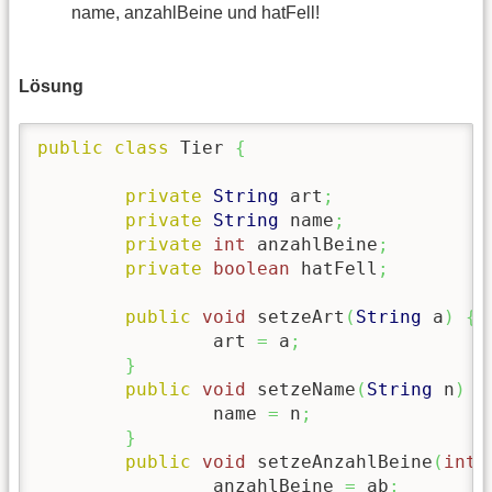
name, anzahlBeine und hatFell!
Lösung
public
class
 Tier 
{
private
String
 art
;
private
String
 name
;
private
int
 anzahlBeine
;
private
boolean
 hatFell
;
public
void
 setzeArt
(
String
 a
)
{
		art 
=
 a
;
}
public
void
 setzeName
(
String
 n
)
{
		name 
=
 n
;
}
public
void
 setzeAnzahlBeine
(
int
 
		anzahlBeine 
=
 ab
;