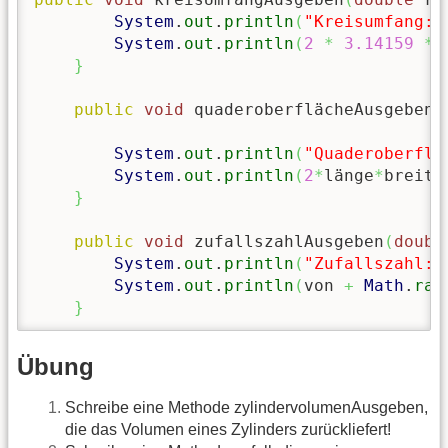
System
.
out
.
println
(
"Kreisumfang: 
System
.
out
.
println
(
2
*
3.14159
*
 
}
public
void
 quaderoberflächeAusgeben
(
System
.
out
.
println
(
"Quaderoberflä
System
.
out
.
println
(
2
*
länge
*
breite
}
public
void
 zufallszahlAusgeben
(
doubl
System
.
out
.
println
(
"Zufallszahl: 
System
.
out
.
println
(
von 
+
Math
.
ran
}
Übung
Schreibe eine Methode zylindervolumenAusgeben,
die das Volumen eines Zylinders zurückliefert!