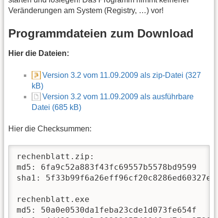
Veränderungen am System (Registry, …) vor!
Programmdateien zum Download
Hier die Dateien:
Version 3.2 vom 11.09.2009 als zip-Datei (327
kB)
Version 3.2 vom 11.09.2009 als ausführbare
Datei (685 kB)
Hier die Checksummen:
rechenblatt.zip:

md5: 6fa9c52a883f43fc69557b5578bd9599 

sha1: 5f33b99f6a26eff96cf20c8286ed60327ef8
rechenblatt.exe

md5: 50a0e0530da1feba23cde1d073fe654f
